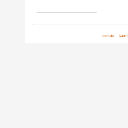
zur
Anzeige
auswähle
Kontakt
Daten