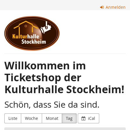
Zum
Anmelden
Haupt-
Inhalt
Kulturhalle
springen
Stockheim
Willkommen im
Ticketshop der
Kulturhalle Stockheim!
Schön, dass Sie da sind.
Liste
Woche
Monat
Tag
iCal