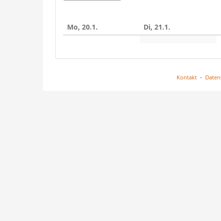
zur
Anzeige
Mo, 20.1.
Di, 21.1.
auswähle
Kontakt
Daten