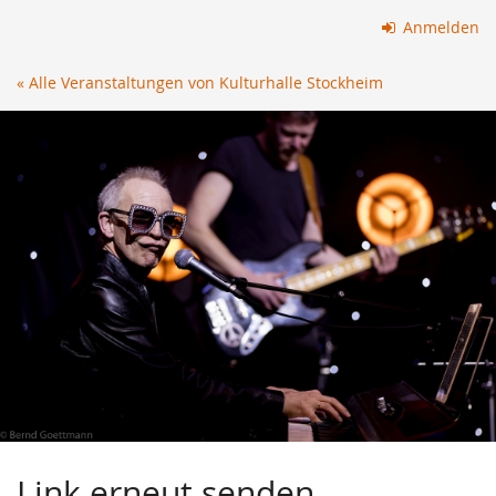
Zum
Anmelden
Haupt-
Inhalt
« Alle Veranstaltungen von Kulturhalle Stockheim
springen
Link erneut senden