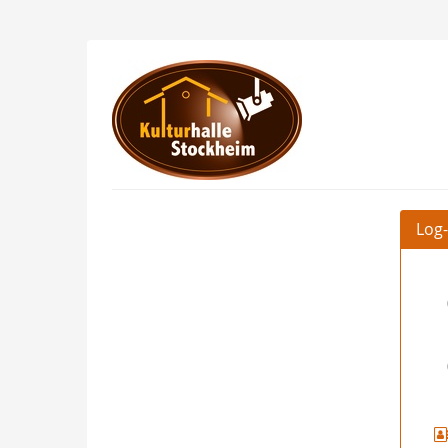
Zum
Haupt-
Inhalt
Kulturhalle
springen
Stockheim
Log-