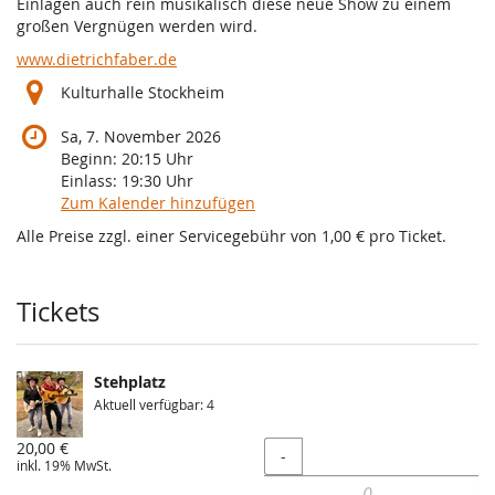
Einlagen auch rein musikalisch diese neue Show zu einem
großen Vergnügen werden wird.
www.dietrichfaber.de
Kulturhalle Stockheim
Sa, 7. November 2026
Beginn:
20:15
Uhr
Einlass:
19:30
Uhr
Zum Kalender hinzufügen
Alle Preise zzgl. einer Servicegebühr von 1,00 € pro Ticket.
Produkte
Tickets
Stehplatz
Aktuell verfügbar: 4
20,00 €
Menge
-
inkl. 19% MwSt.