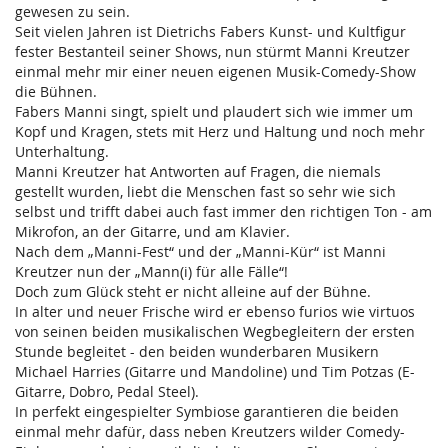
gewesen zu sein.
Seit vielen Jahren ist Dietrichs Fabers Kunst- und Kultfigur
fester Bestanteil seiner Shows, nun stürmt Manni Kreutzer
einmal mehr mir einer neuen eigenen Musik-Comedy-Show
die Bühnen.
Fabers Manni singt, spielt und plaudert sich wie immer um
Kopf und Kragen, stets mit Herz und Haltung und noch mehr
Unterhaltung.
Manni Kreutzer hat Antworten auf Fragen, die niemals
gestellt wurden, liebt die Menschen fast so sehr wie sich
selbst und trifft dabei auch fast immer den richtigen Ton - am
Mikrofon, an der Gitarre, und am Klavier.
Nach dem „Manni-Fest“ und der „Manni-Kür“ ist Manni
Kreutzer nun der „Mann(i) für alle Fälle“!
Doch zum Glück steht er nicht alleine auf der Bühne.
In alter und neuer Frische wird er ebenso furios wie virtuos
von seinen beiden musikalischen Wegbegleitern der ersten
Stunde begleitet - den beiden wunderbaren Musikern
Michael Harries (Gitarre und Mandoline) und Tim Potzas (E-
Gitarre, Dobro, Pedal Steel).
In perfekt eingespielter Symbiose garantieren die beiden
einmal mehr dafür, dass neben Kreutzers wilder Comedy-