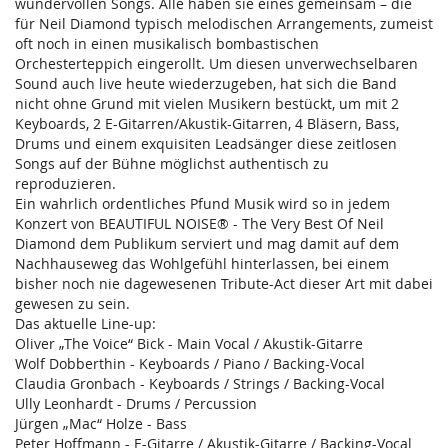
wundervollen Songs. Alle haben sie eines gemeinsam – die
für Neil Diamond typisch melodischen Arrangements, zumeist
oft noch in einen musikalisch bombastischen
Orchesterteppich eingerollt. Um diesen unverwechselbaren
Sound auch live heute wiederzugeben, hat sich die Band
nicht ohne Grund mit vielen Musikern bestückt, um mit 2
Keyboards, 2 E-Gitarren/Akustik-Gitarren, 4 Bläsern, Bass,
Drums und einem exquisiten Leadsänger diese zeitlosen
Songs auf der Bühne möglichst authentisch zu
reproduzieren.
Ein wahrlich ordentliches Pfund Musik wird so in jedem
Konzert von BEAUTIFUL NOISE® - The Very Best Of Neil
Diamond dem Publikum serviert und mag damit auf dem
Nachhauseweg das Wohlgefühl hinterlassen, bei einem
bisher noch nie dagewesenen Tribute-Act dieser Art mit dabei
gewesen zu sein.
Das aktuelle Line-up:
Oliver „The Voice“ Bick - Main Vocal / Akustik-Gitarre
Wolf Dobberthin - Keyboards / Piano / Backing-Vocal
Claudia Gronbach - Keyboards / Strings / Backing-Vocal
Ully Leonhardt - Drums / Percussion
Jürgen „Mac“ Holze - Bass
Peter Hoffmann - E-Gitarre / Akustik-Gitarre / Backing-Vocal