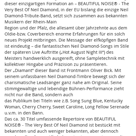
dieser einzigartigen Formation an – BEAUTIFUL NOISE® - The
Very Best Of Neil Diamond, in der EU bislang die einzige Neil
Diamond-Tribute-Band, setzt sich zusammen aus bekannten
Musikern der Rhein-Main
Region und der Pfalz, die allesamt über Jahrzehnte aus dem
Oldie-bzw. Coverbereich enorme Erfahrungen für ein solch
neues Projekt mitbringen. Die Message der elfköpfigen Band
ist eindeutig – die fantastischen Neil Diamond-Songs im Stile
der späteren Live Auftritte („Hot August Night III“) des
Meisters handwerklich ausgereift, ohne Sampletechnik mit
kollektiver Hingabe und Präzision zu präsentieren.
Der „Diamant“ dieser Band ist Frontmann Oliver Bick. Mit
seinem unfassbaren Neil Diamond-Timbre bewegt sich der
charismatische Leadsänger ganz nahe am Original. Seine
stimmgewaltige und lebendige Bühnen-Performance zieht
nicht nur die Band, sondern auch
das Publikum bei Titeln wie z.B. Song Sung Blue, Kentucky
Woman, Cherry Cherry, Sweet Caroline, Long Fellow Serenade
u.v.m. in den Bann.
Das ca. 30 Titel umfassende Repertoire von BEAUTIFUL
NOISE® - The Very Best Of Neil Diamond ist bestückt mit
bekannten und auch weniger bekannten, aber dennoch