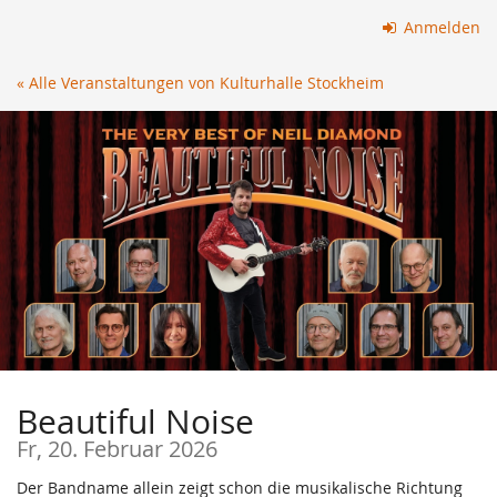
Zum
Anmelden
Haupt-
Inhalt
« Alle Veranstaltungen von Kulturhalle Stockheim
springen
Beautiful Noise
Fr, 20. Februar 2026
Der Bandname allein zeigt schon die musikalische Richtung